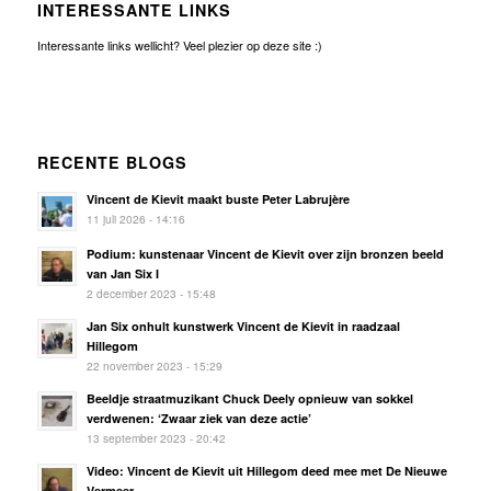
INTERESSANTE LINKS
Interessante links wellicht? Veel plezier op deze site :)
RECENTE BLOGS
Vincent de Kievit maakt buste Peter Labrujère
11 juli 2026 - 14:16
Podium: kunstenaar Vincent de Kievit over zijn bronzen beeld
van Jan Six I
2 december 2023 - 15:48
Jan Six onhult kunstwerk Vincent de Kievit in raadzaal
Hillegom
22 november 2023 - 15:29
Beeldje straatmuzikant Chuck Deely opnieuw van sokkel
verdwenen: ‘Zwaar ziek van deze actie’
13 september 2023 - 20:42
Video: Vincent de Kievit uit Hillegom deed mee met De Nieuwe
Vermeer