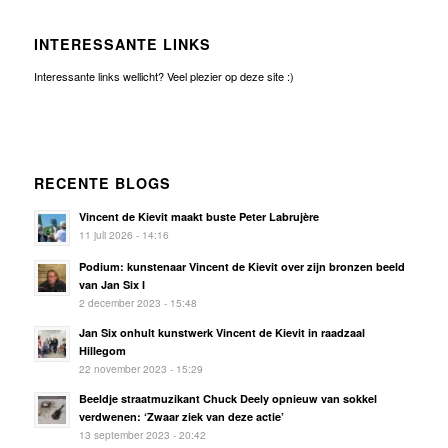
INTERESSANTE LINKS
Interessante links wellicht? Veel plezier op deze site :)
RECENTE BLOGS
Vincent de Kievit maakt buste Peter Labrujère
11 juli 2026 - 14:16
Podium: kunstenaar Vincent de Kievit over zijn bronzen beeld
van Jan Six I
2 december 2023 - 15:48
Jan Six onhult kunstwerk Vincent de Kievit in raadzaal
Hillegom
22 november 2023 - 15:29
Beeldje straatmuzikant Chuck Deely opnieuw van sokkel
verdwenen: ‘Zwaar ziek van deze actie’
13 september 2023 - 20:42