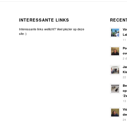
INTERESSANTE LINKS
RECEN
Interessante links wellicht? Veel plezier op deze
Vi
site :)
La
11 
Po
ov
2 
Ja
Ki
22
Be
op
‘Z
13 
Vi
de
24 