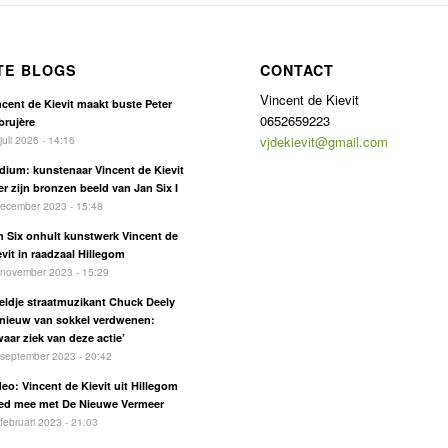
TE BLOGS
CONTACT
Vincent de Kievit
ncent de Kievit maakt buste Peter
0652659223
brujère
juli 2026 - 14:16
vjdekievit@gmail.com
dium: kunstenaar Vincent de Kievit
er zijn bronzen beeld van Jan Six I
december 2023 - 15:48
n Six onhult kunstwerk Vincent de
evit in raadzaal Hillegom
 november 2023 - 15:29
eldje straatmuzikant Chuck Deely
nieuw van sokkel verdwenen:
waar ziek van deze actie’
september 2023 - 20:42
deo: Vincent de Kievit uit Hillegom
ed mee met De Nieuwe Vermeer
februari 2023 - 21:03