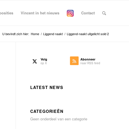
posities
Vincent in het nieuws
Contact
U bevindt zich hier:
Home
/
Liggend naakt
/
Liggend-naakt uitgelicht sold 2
Volg
Abonneer
op X
naar RSS feed
LATEST NEWS
CATEGORIEËN
Geen onderdeel van een categorie