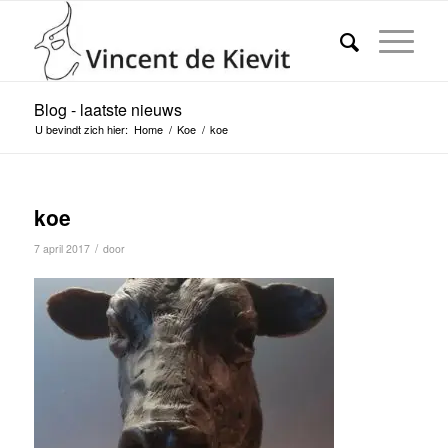
Blog - laatste nieuws
U bevindt zich hier:
Home
/
Koe
/
koe
koe
/
7 april 2017
door