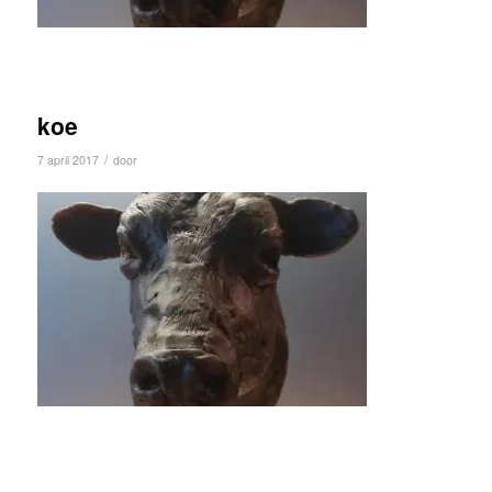
koe
/
7 april 2017
door