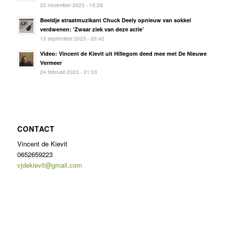
22 november 2023 - 15:29
Beeldje straatmuzikant Chuck Deely opnieuw van sokkel
verdwenen: ‘Zwaar ziek van deze actie’
13 september 2023 - 20:42
Video: Vincent de Kievit uit Hillegom deed mee met De Nieuwe
Vermeer
24 februari 2023 - 21:03
CONTACT
Vincent de Kievit
0652659223
vjdekievit@gmail.com