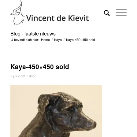
Blog - laatste nieuws
U bevindt zich hier:
Home
/
Kaya
/
Kaya-450×450 sold
Kaya-450×450 sold
/
7 juli 2022
door