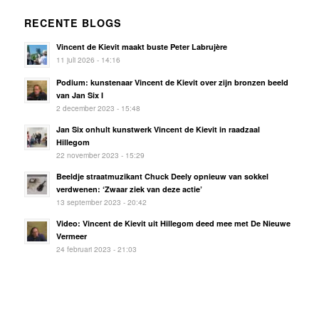
RECENTE BLOGS
Vincent de Kievit maakt buste Peter Labrujère
11 juli 2026 - 14:16
Podium: kunstenaar Vincent de Kievit over zijn bronzen beeld
van Jan Six I
2 december 2023 - 15:48
Jan Six onhult kunstwerk Vincent de Kievit in raadzaal
Hillegom
22 november 2023 - 15:29
Beeldje straatmuzikant Chuck Deely opnieuw van sokkel
verdwenen: ‘Zwaar ziek van deze actie’
13 september 2023 - 20:42
Video: Vincent de Kievit uit Hillegom deed mee met De Nieuwe
Vermeer
24 februari 2023 - 21:03