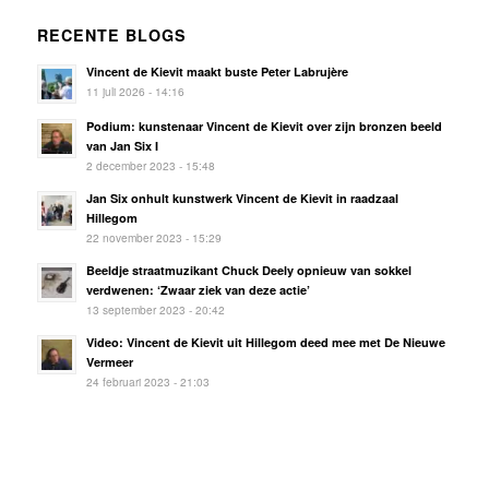
RECENTE BLOGS
Vincent de Kievit maakt buste Peter Labrujère
11 juli 2026 - 14:16
Podium: kunstenaar Vincent de Kievit over zijn bronzen beeld
van Jan Six I
2 december 2023 - 15:48
Jan Six onhult kunstwerk Vincent de Kievit in raadzaal
Hillegom
22 november 2023 - 15:29
Beeldje straatmuzikant Chuck Deely opnieuw van sokkel
verdwenen: ‘Zwaar ziek van deze actie’
13 september 2023 - 20:42
Video: Vincent de Kievit uit Hillegom deed mee met De Nieuwe
Vermeer
24 februari 2023 - 21:03